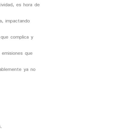
tividad, es hora de
ia, impactando
 que complica y
de emisiones que
bablemente ya no
.